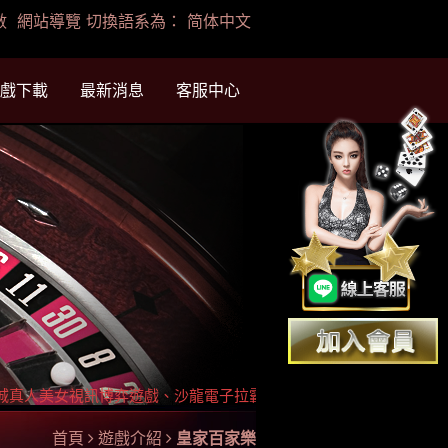
數
網站導覽
切換語系為：
简体中文
戲下載
最新消息
客服中心
人美女視訊博弈遊戲、沙龍電子拉霸機DG百家樂-夢幻百家樂-卡利
首頁
遊戲介紹
皇家百家樂