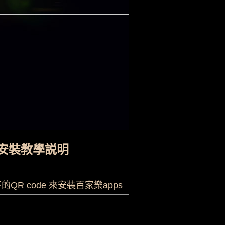
安裝教學説明
下的QR code 來安裝百家樂apps