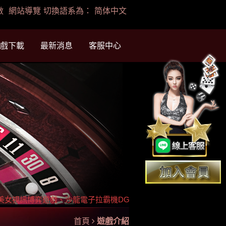
數
網站導覽
切換語系為：
简体中文
戲下載
最新消息
客服中心
女視訊博弈遊戲、沙龍電子拉霸機DG百家樂-夢幻百家樂-卡利系統
首頁
遊戲介紹