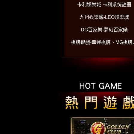
卡利娛樂城-卡利系统註冊
九州娛樂城-LEO娛樂城
DG百家樂-夢幻百家樂
棋牌遊戲-幸運棋牌、MG棋牌
VG棋牌