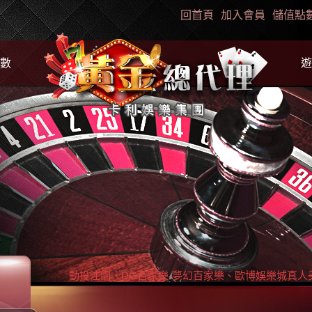
回首頁
加入會員
儲值點
數
遊
率1.97運動投注網、DG百家樂-夢幻百家樂、歐博娛樂城真人美