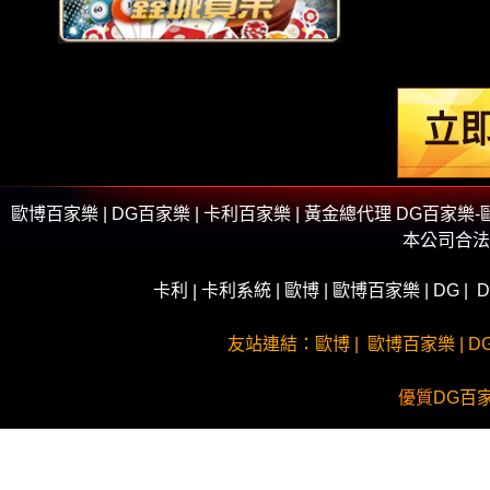
歐博百家樂 | DG百家樂 | 卡利百家樂 | 黃金總代理 DG
本公司合法
卡利
卡利系統
|
歐博
|
歐博百家樂
|
DG
|
|
友站連結：
歐博
|
歐博百家樂
|
D
優質
DG百