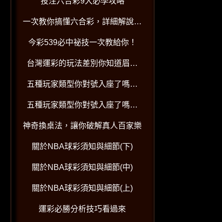
投注六合彩9大必學攻略
一次教你搞懂六合彩，詳細解說在
這裡！
今彩539必中祕技一次教給你！
台灣運彩的玩法差別你知道眉角
嗎？
五種玩家類型你對號入座了嗎？
(下）
五種玩家類型你對號入座了嗎？
(上）
神奇換桌法，讓你破解真人百家樂
關於NBA球彩須知與細節(下)
關於NBA球彩須知與細節(中)
關於NBA球彩須知與細節(上)
運彩必勝分析技巧看過來