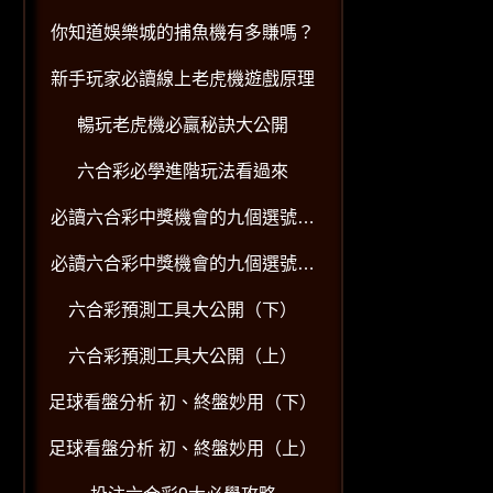
你知道娛樂城的捕魚機有多賺嗎？
新手玩家必讀線上老虎機遊戲原理
暢玩老虎機必贏秘訣大公開
六合彩必學進階玩法看過來
必讀六合彩中獎機會的九個選號技
巧（下）
必讀六合彩中獎機會的九個選號技
巧（上）
六合彩預測工具大公開（下）
六合彩預測工具大公開（上）
足球看盤分析 初、終盤妙用（下）
足球看盤分析 初、終盤妙用（上）