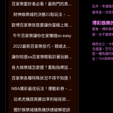
家樂娛樂：防範詐騙並享受信用版
百家樂愛好者必看！最熱門的真人
此外，考慮啟用
遊戲
通常是一次性
百家樂娛樂城大公開！
財神娛樂城的決勝21點玩法、規
博彩娛樂
則、算牌技巧一次全到位【2022年
歐博百家樂就是要讓你當線上娛樂
最後，博彩娛
版】
城老司機！
損，也不要將
牛牛百家樂讓你在家賺錢so easy
總而言之，卡
2022最新百家樂技巧，錯過太可
全建議，您可
是一種有趣的
惜！
讓你知道sa百家樂輕鬆趴著玩躺著
任！
THA娛樂
賺！
各大娛樂城怎麼選？重點指標這樣
看！
百家樂各種特殊狀況不得不知道！
NBA運彩最佳玩法！運動彩券、國
際盤超好賺！
玩老虎機提高勝出率的秘技就在
這！
關於娛樂城捕魚機快速破解密訣