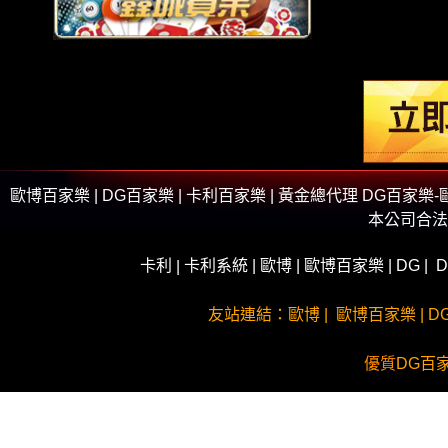
歐博百家樂 | DG百家樂 | 卡利百家樂 | 黃金總代理 DG
本公司合法
卡利
卡利系統
|
歐博
|
歐博百家樂
|
DG
|
|
友站連結：
歐博
|
歐博百家樂
|
D
優質
DG百